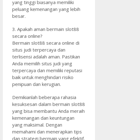
yang tinggi biasanya memiliki
peluang kemenangan yang lebih
besar.
3. Apakah aman bermain slot88
secara online?
Bermain slot88 secara online di
situs judi terpercaya dan
terlisensi adalah aman. Pastikan
Anda memilih situs judi yang
terpercaya dan memiliki reputasi
baik untuk menghindari risiko
penipuan dan kerugian.
Demikianlah beberapa rahasia
kesuksesan dalam bermain slot88
yang bisa membantu Anda meraih
kemenangan dan keuntungan
yang maksimal. Dengan
memahami dan menerapkan tips
dan strategi bermain yang efektif,