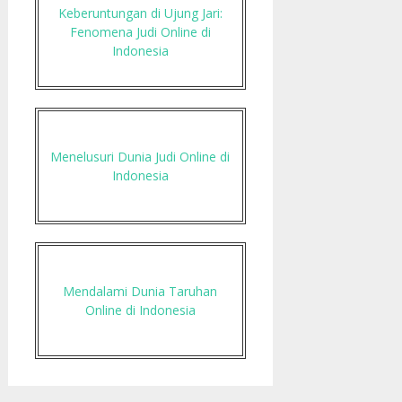
Keberuntungan di Ujung Jari:
Fenomena Judi Online di
Indonesia
Menelusuri Dunia Judi Online di
Indonesia
Mendalami Dunia Taruhan
Online di Indonesia