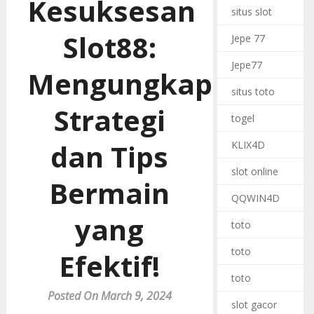
Kesuksesan
situs slot
Slot88:
Jepe 77
Jepe77
Mengungkap
situs toto
Strategi
togel
dan Tips
KLIX4D
slot online
Bermain
QQWIN4D
yang
toto
toto
Efektif!
toto
Posted On March 9, 2024
slot gacor