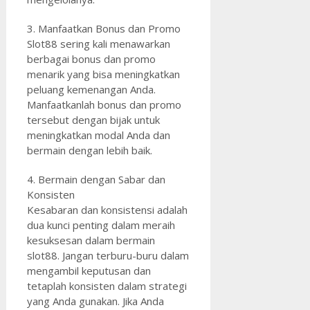
3. Manfaatkan Bonus dan Promo
Slot88 sering kali menawarkan
berbagai bonus dan promo
menarik yang bisa meningkatkan
peluang kemenangan Anda.
Manfaatkanlah bonus dan promo
tersebut dengan bijak untuk
meningkatkan modal Anda dan
bermain dengan lebih baik.
4. Bermain dengan Sabar dan
Konsisten
Kesabaran dan konsistensi adalah
dua kunci penting dalam meraih
kesuksesan dalam bermain
slot88. Jangan terburu-buru dalam
mengambil keputusan dan
tetaplah konsisten dalam strategi
yang Anda gunakan. Jika Anda