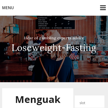
Skip
MENU
to
content
Hear of gambling experts advice
Loseweight-Fasting
Menguak
slot