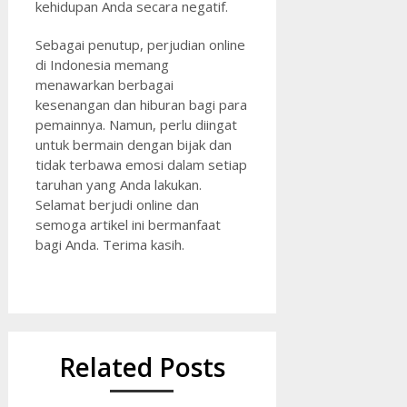
kehidupan Anda secara negatif.
Sebagai penutup, perjudian online
di Indonesia memang
menawarkan berbagai
kesenangan dan hiburan bagi para
pemainnya. Namun, perlu diingat
untuk bermain dengan bijak dan
tidak terbawa emosi dalam setiap
taruhan yang Anda lakukan.
Selamat berjudi online dan
semoga artikel ini bermanfaat
bagi Anda. Terima kasih.
Related Posts