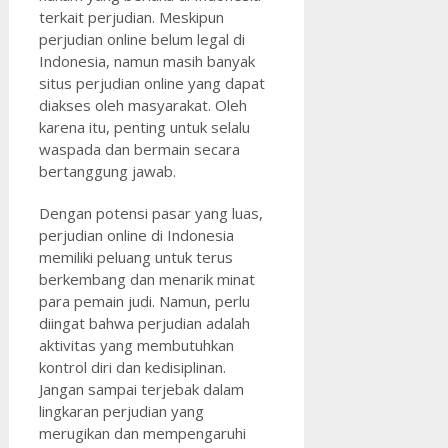
terkait perjudian. Meskipun
perjudian online belum legal di
Indonesia, namun masih banyak
situs perjudian online yang dapat
diakses oleh masyarakat. Oleh
karena itu, penting untuk selalu
waspada dan bermain secara
bertanggung jawab.
Dengan potensi pasar yang luas,
perjudian online di Indonesia
memiliki peluang untuk terus
berkembang dan menarik minat
para pemain judi. Namun, perlu
diingat bahwa perjudian adalah
aktivitas yang membutuhkan
kontrol diri dan kedisiplinan.
Jangan sampai terjebak dalam
lingkaran perjudian yang
merugikan dan mempengaruhi