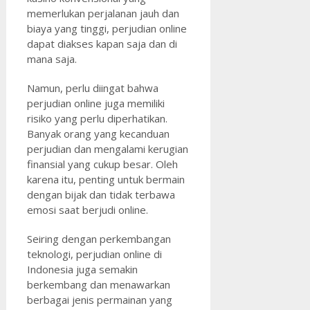
memerlukan perjalanan jauh dan
biaya yang tinggi, perjudian online
dapat diakses kapan saja dan di
mana saja.
Namun, perlu diingat bahwa
perjudian online juga memiliki
risiko yang perlu diperhatikan.
Banyak orang yang kecanduan
perjudian dan mengalami kerugian
finansial yang cukup besar. Oleh
karena itu, penting untuk bermain
dengan bijak dan tidak terbawa
emosi saat berjudi online.
Seiring dengan perkembangan
teknologi, perjudian online di
Indonesia juga semakin
berkembang dan menawarkan
berbagai jenis permainan yang