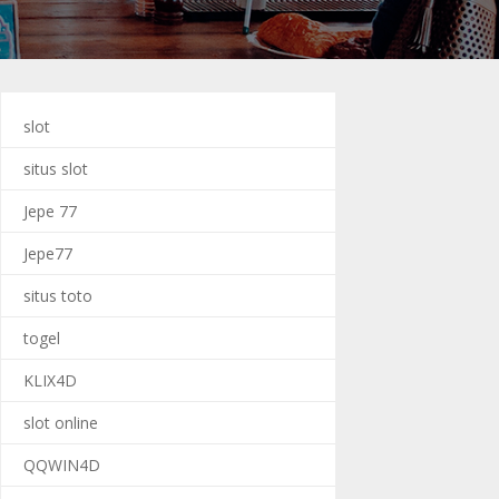
slot
situs slot
Jepe 77
Jepe77
situs toto
togel
KLIX4D
slot online
QQWIN4D