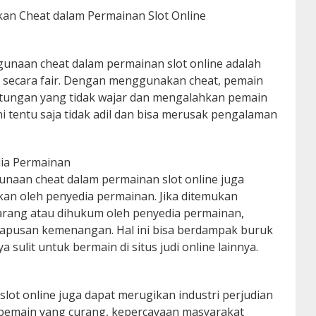
n Cheat dalam Permainan Slot Online
gunaan cheat dalam permainan slot online adalah
 secara fair. Dengan menggunakan cheat, pemain
tungan yang tidak wajar dan mengalahkan pemain
ni tentu saja tidak adil dan bisa merusak pengalaman
dia Permainan
unaan cheat dalam permainan slot online juga
kan oleh penyedia permainan. Jika ditemukan
arang atau dihukum oleh penyedia permainan,
apusan kemenangan. Hal ini bisa berdampak buruk
sulit untuk bermain di situs judi online lainnya.
ot online juga dapat merugikan industri perjudian
pemain yang curang, kepercayaan masyarakat