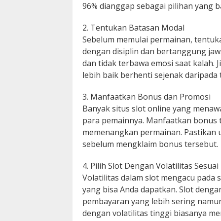
96% dianggap sebagai pilihan yang ba
2. Tentukan Batasan Modal
Sebelum memulai permainan, tentuka
dengan disiplin dan bertanggung j
dan tidak terbawa emosi saat kalah. 
lebih baik berhenti sejenak daripada
3. Manfaatkan Bonus dan Promosi
Banyak situs slot online yang mena
para pemainnya. Manfaatkan bonus 
memenangkan permainan. Pastikan u
sebelum mengklaim bonus tersebut.
4. Pilih Slot Dengan Volatilitas Sesuai
Volatilitas dalam slot mengacu pada
yang bisa Anda dapatkan. Slot denga
pembayaran yang lebih sering namun 
dengan volatilitas tinggi biasanya 