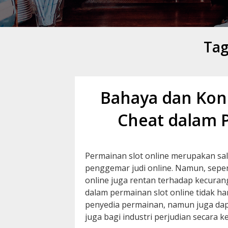
Ta
Bahaya dan Ko
Cheat dalam 
Permainan slot online merupakan sa
penggemar judi online. Namun, sepert
online juga rentan terhadap kecura
dalam permainan slot online tidak h
penyedia permainan, namun juga da
juga bagi industri perjudian secara k