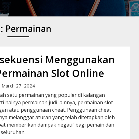
g:
Permainan
nsekuensi Menggunakan
Permainan Slot Online
March 27, 2024
lah satu permainan yang populer di kalangan
i halnya permainan judi lainnya, permainan slot
ngan atau penggunaan cheat. Penggunaan cheat
anya melanggar aturan yang telah ditetapkan oleh
pat memberikan dampak negatif bagi pemain dan
eseluruhan.