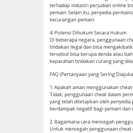
terhadap industri perjudian online
pemain. Selain itu, penyedia permain
kecurangan pemain.
4. Potensi Dihukum Secara Hukum
Di beberapa negara, penggunaan che
tindakan ilegal dan bisa mengakib
tersebut bisa berupa denda atau ba
keparahan tindakan curang yang dil
FAQ (Pertanyaan yang Sering Diajuka
1. Apakah aman menggunakan cheat d
Tidak, penggunaan cheat dalam perm
yang telah ditetapkan oleh penyedia 
berdampak negatif bagi pemain dan i
2. Bagaimana cara mencegah penggun
Untuk mencegah penggunaan cheat d